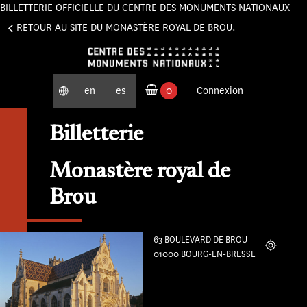
BILLETTERIE OFFICIELLE DU CENTRE DES MONUMENTS NATIONAUX
Panneau de gestion des cookies
RETOUR AU SITE DU MONASTÈRE ROYAL DE BROU.
en
es
0
Connexion
produits commandés
Billetterie
Monastère royal de
Brou
63 BOULEVARD DE BROU
Localiser
01000 BOURG-EN-BRESSE