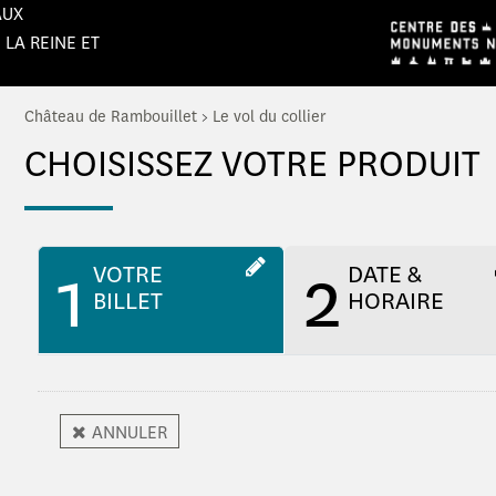
AUX
 LA REINE ET
Château de Rambouillet
>
Le vol du collier
CHOISISSEZ VOTRE PRODUIT
1
2
VOTRE
DATE &
BILLET
HORAIRE
ANNULER