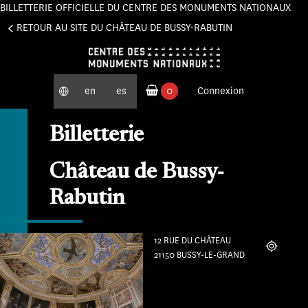
BILLETTERIE OFFICIELLE DU CENTRE DES MONUMENTS NATIONAUX
Panneau de gestion des cookies
RETOUR AU SITE DU CHÂTEAU DE BUSSY-RABUTIN
en
es
0
Connexion
produits commandés
Billetterie
Château de Bussy-
Rabutin
12 RUE DU CHÂTEAU
Localiser
21150 BUSSY-LE-GRAND