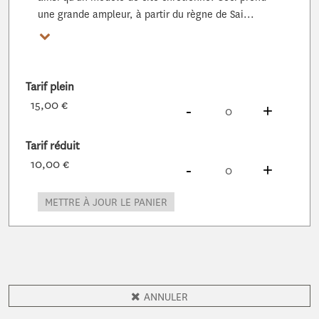
une grande ampleur, à partir du règne de Sai...
Voir plus
Tarif plein
15,00 €
DIMINUER
À
PRODUITS
AUG
À
PROD
-
+
Tarif réduit
10,00 €
DIMINUER
À
PRODUITS
AUG
À
PROD
-
+
METTRE À JOUR LE PANIER
ANNULER