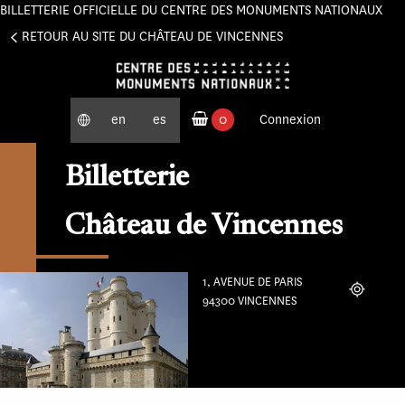
BILLETTERIE OFFICIELLE DU CENTRE DES MONUMENTS NATIONAUX
Panneau de gestion des cookies
RETOUR AU SITE DU CHÂTEAU DE VINCENNES
en
es
0
Connexion
produits commandés
Billetterie
Château de Vincennes
1, AVENUE DE PARIS
Localiser
94300 VINCENNES