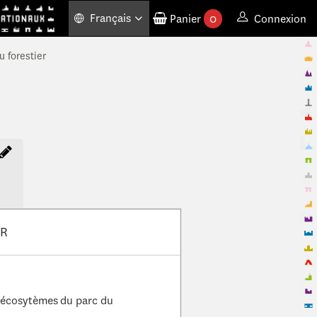
Français
Panier
0
Connexion
produits commandés
u forestier
ER
s écosytèmes du parc du