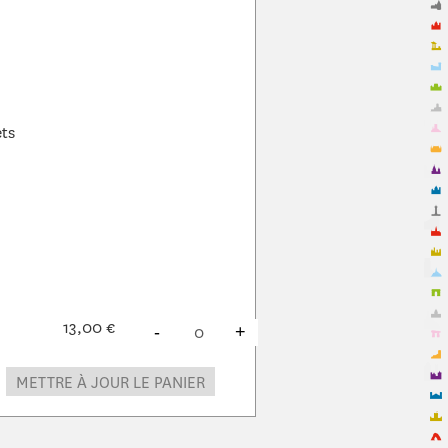
ets
13,00 €
DIMINUER
À
PRODUITS
AUGMENTER
À
PRODUITS
-
+
METTRE À JOUR LE PANIER