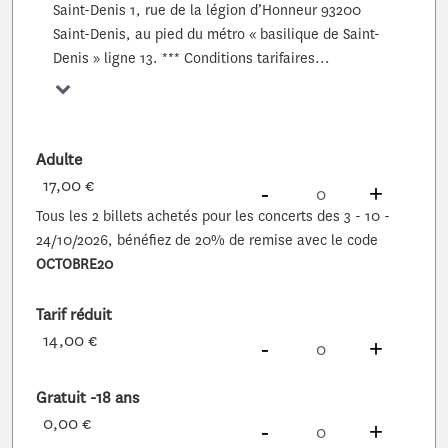
Saint-Denis 1, rue de la légion d’Honneur 93200
Saint-Denis, au pied du métro « basilique de Saint-
Denis » ligne 13. *** Conditions tarifaires...
Voir plus
Adulte
17,00 €
DIMINUER
À
PRODUITS
AUG
À
PROD
-
+
Tous les 2 billets achetés pour les concerts des 3 - 10 -
24/10/2026, bénéfiez de 20% de remise avec le code
OCTOBRE20
Tarif réduit
14,00 €
DIMINUER
À
PRODUITS
AUG
À
PROD
-
+
Gratuit -18 ans
0,00 €
DIMINUER
À
PRODUITS
AUG
À
PROD
-
+