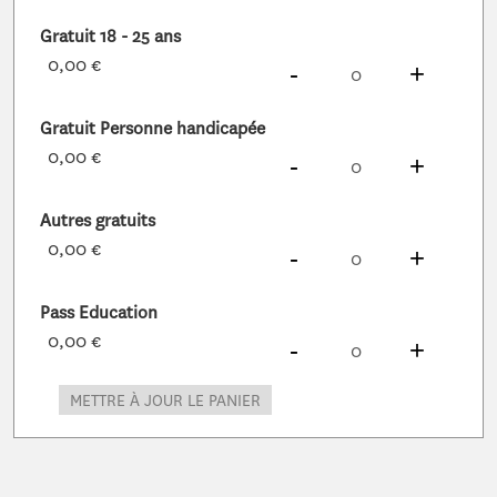
Gratuit 18 - 25 ans
0,00 €
DIMINUER
À
PRODUITS
AUG
À
PROD
-
+
Gratuit Personne handicapée
0,00 €
DIMINUER
À
PRODUITS
AUG
À
PROD
-
+
Autres gratuits
0,00 €
DIMINUER
À
PRODUITS
AUG
À
PROD
-
+
Pass Education
0,00 €
DIMINUER
À
PRODUITS
AUG
À
PROD
-
+
METTRE À JOUR LE PANIER