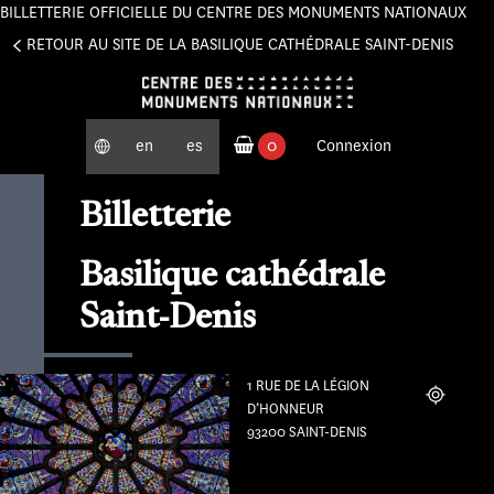
BILLETTERIE OFFICIELLE DU CENTRE DES MONUMENTS NATIONAUX
Panneau de gestion des cookies
RETOUR AU SITE DE LA BASILIQUE CATHÉDRALE SAINT-DENIS
en
es
0
Connexion
produits commandés
Billetterie
Basilique cathédrale
Saint-Denis
1 RUE DE LA LÉGION
Localiser
D’HONNEUR
93200 SAINT-DENIS