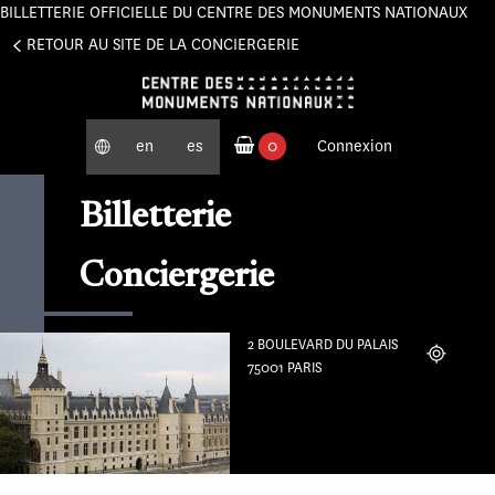
BILLETTERIE OFFICIELLE DU CENTRE DES MONUMENTS NATIONAUX
Panneau de gestion des cookies
RETOUR AU SITE DE LA CONCIERGERIE
en
es
0
Connexion
produits commandés
Billetterie
Conciergerie
2 BOULEVARD DU PALAIS
Localiser
75001 PARIS