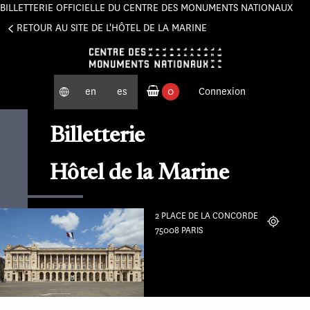
BILLETTERIE OFFICIELLE DU CENTRE DES MONUMENTS NATIONAUX
Panneau de gestion des cookies
RETOUR AU SITE DE L'HÔTEL DE LA MARINE
en
es
0
Connexion
produits commandés
Billetterie
Hôtel de la Marine
2 PLACE DE LA CONCORDE
Localiser
75008 PARIS