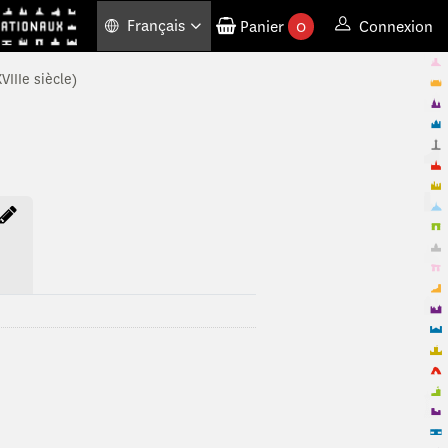
Français
Panier
0
Connexion
produits commandés
VIIIe siècle)