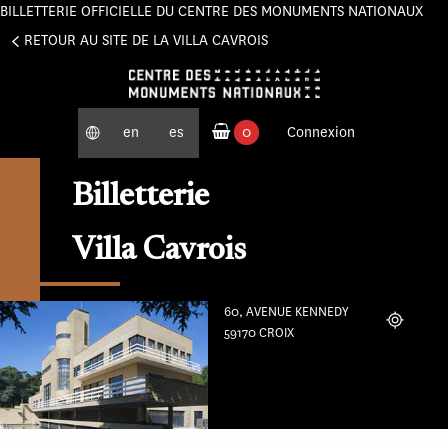
BILLETTERIE OFFICIELLE DU CENTRE DES MONUMENTS NATIONAUX
Panneau de gestion des cookies
RETOUR AU SITE DE LA VILLA CAVROIS
en
es
0
Connexion
produits commandés
Billetterie
Villa Cavrois
60, AVENUE KENNEDY
Localiser
59170 CROIX