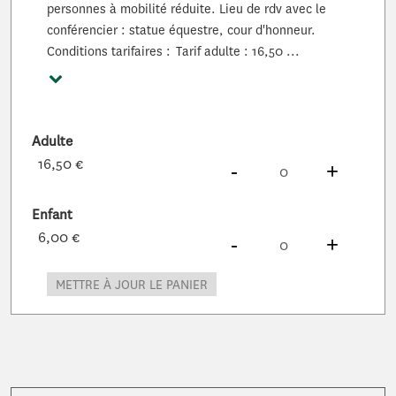
personnes à mobilité réduite. Lieu de rdv avec le
conférencier : statue équestre, cour d'honneur.
Conditions tarifaires : Tarif adulte : 16,50 ...
Voir plus
Adulte
16,50 €
DIMINUER
À
PRODUITS
AUG
À
PROD
-
+
Enfant
6,00 €
DIMINUER
À
PRODUITS
AUG
À
PROD
-
+
METTRE À JOUR LE PANIER