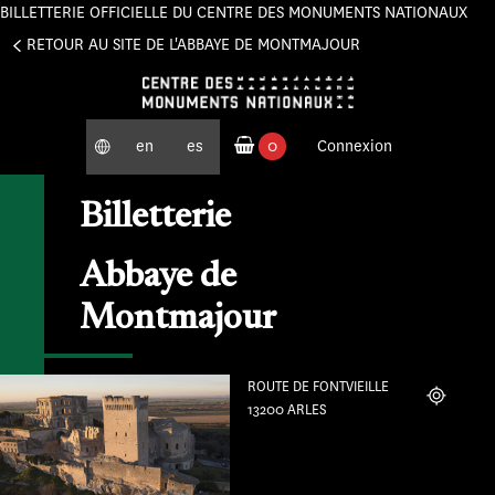
BILLETTERIE OFFICIELLE DU CENTRE DES MONUMENTS NATIONAUX
Panneau de gestion des cookies
RETOUR AU SITE DE L'ABBAYE DE MONTMAJOUR
en
es
0
Connexion
produits commandés
Billetterie
Abbaye de
Montmajour
ROUTE DE FONTVIEILLE
Localiser
13200 ARLES