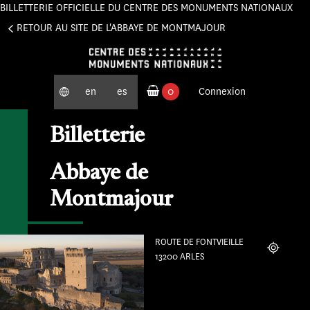
BILLETTERIE OFFICIELLE DU CENTRE DES MONUMENTS NATIONAUX
Panneau de gestion des cookies
RETOUR AU SITE DE L'ABBAYE DE MONTMAJOUR
en
es
0
Connexion
produits commandés
Billetterie
Abbaye de
Montmajour
ROUTE DE FONTVIEILLE
Localiser
13200 ARLES