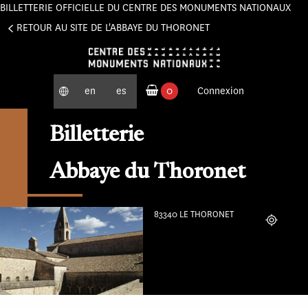
BILLETTERIE OFFICIELLE DU CENTRE DES MONUMENTS NATIONAUX
Panneau de gestion des cookies
RETOUR AU SITE DE L'ABBAYE DU THORONET
en
es
0
Connexion
produits commandés
Billetterie
Abbaye du Thoronet
83340 LE THORONET
Localiser