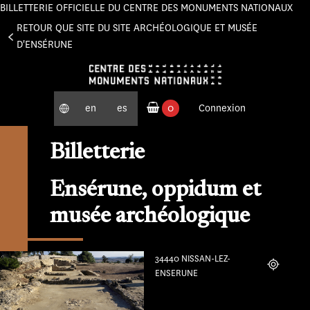
BILLETTERIE OFFICIELLE DU CENTRE DES MONUMENTS NATIONAUX
Panneau de gestion des cookies
RETOUR QUE SITE DU SITE ARCHÉOLOGIQUE ET MUSÉE
D'ENSÉRUNE
en
es
0
Connexion
produits commandés
Billetterie
Ensérune, oppidum et
musée archéologique
34440 NISSAN-LEZ-
Localiser
ENSERUNE