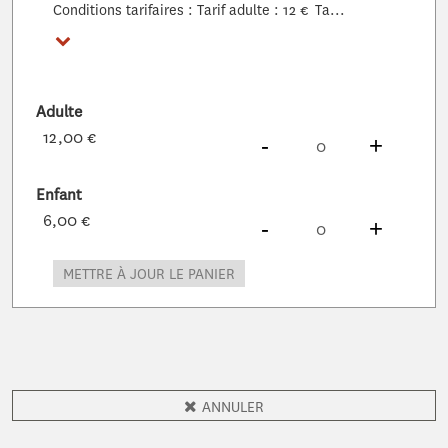
Conditions tarifaires : Tarif adulte : 12 € Ta...
Voir plus
Adulte
12,00 €
DIMINUER
À
PRODUITS
AUG
À
PROD
-
+
Enfant
6,00 €
DIMINUER
À
PRODUITS
AUG
À
PROD
-
+
METTRE À JOUR LE PANIER
ANNULER