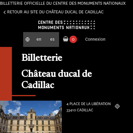
BILLETTERIE OFFICIELLE DU CENTRE DES MONUMENTS NATIONAUX
Panneau de gestion des cookies
RETOUR AU SITE DU CHÂTEAU DUCAL DE CADILLAC
en
es
0
Connexion
produits commandés
Billetterie
Château ducal de
Cadillac
4 PLACE DE LA LIBÉRATION
Localiser
33410 CADILLAC