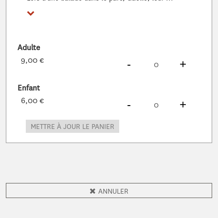
Voir plus
Adulte
9,00 €
DIMINUER
À
PRODUITS
AUG
À
PROD
-
+
Enfant
6,00 €
DIMINUER
À
PRODUITS
AUG
À
PROD
-
+
METTRE À JOUR LE PANIER
ANNULER