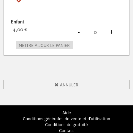
Enfant
4,00 €
DIMINUER
À
PRODUITS
AUG
À
PROD
-
+
METTRE À JOUR LE PANIER
ANNULER
Aide
Conditions générales de vente et d’utilisation
Conditions de gratuité
Contact