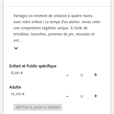
Partagez un moment de création à quatre mains
avec votre enfant ! Le temps d’un atelier, venez créer
une composition végétale unique. À l’aide de
brindilles, branches, pommes de pin, mousses et
aut...
Voir plus
Enfant et Public spécifique
6,00 €
DIMINUER
À
PRODUITS
AUG
À
PROD
-
+
Adulte
12,00 €
DIMINUER
À
PRODUITS
AUG
À
PROD
-
+
METTRE À JOUR LE PANIER