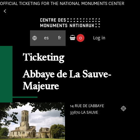
OFFICIAL TICKETING FOR THE NATIONAL MONUMENTS CENTER
Cookies management panel
es
fr
0
Log in
ordered products
Ticketing
Abbaye de La Sauve-
Majeure
14 RUE DE L'ABBAYE
Localiser
33670 LA SAUVE