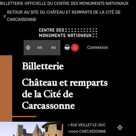
BILLETTERIE OFFICIELLE DU CENTRE DES MONUMENTS NATIONAUX
Panneau de gestion des cookies
RETOUR AU SITE DU CHÂTEAU ET REMPARTS DE LA CITÉ DE
CARCASSONNE
en
es
0
Connexion
produits commandés
Billetterie
Château et remparts
de la Cité de
Carcassonne
1 RUE VIOLLET-LE-DUC
Localiser
11000 CARCASSONNE