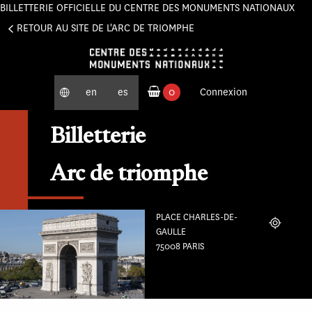
BILLETTERIE OFFICIELLE DU CENTRE DES MONUMENTS NATIONAUX
Panneau de gestion des cookies
RETOUR AU SITE DE L'ARC DE TRIOMPHE
en
es
0
Connexion
produits commandés
Billetterie
Arc de triomphe
PLACE CHARLES-DE-
Localiser
GAULLE
75008 PARIS