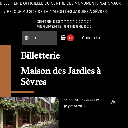
BILLETTERIE OFFICIELLE DU CENTRE DES MONUMENTS NATIONAUX
Panneau de gestion des cookies
RETOUR AU SITE DE LA MAISON DES JARDIES À SÈVRES
en
es
0
Connexion
produits commandés
Billetterie
Maison des Jardies à
Sèvres
14 AVENUE GAMBETTA
Localiser
92310 SÈVRES