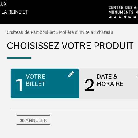
AUX
 LA REINE ET
Château de Rambouillet
>
Molière s’invite au château
CHOISISSEZ VOTRE PRODUIT
1
2
VOTRE
DATE &
BILLET
HORAIRE
ANNULER