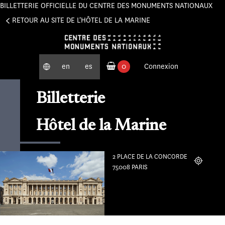
BILLETTERIE OFFICIELLE DU CENTRE DES MONUMENTS NATIONAUX
Panneau de gestion des cookies
RETOUR AU SITE DE L'HÔTEL DE LA MARINE
en
es
0
Connexion
produits commandés
Billetterie
Hôtel de la Marine
2 PLACE DE LA CONCORDE
Localiser
75008 PARIS