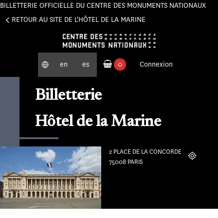
BILLETTERIE OFFICIELLE DU CENTRE DES MONUMENTS NATIONAUX
Panneau de gestion des cookies
RETOUR AU SITE DE L'HÔTEL DE LA MARINE
en
es
0
Connexion
produits commandés
Billetterie
Hôtel de la Marine
2 PLACE DE LA CONCORDE
Localiser
75008 PARIS