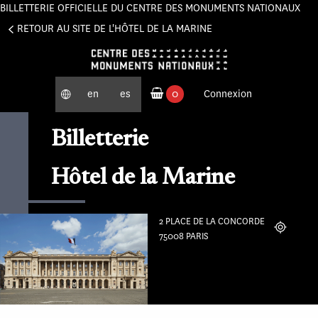
BILLETTERIE OFFICIELLE DU CENTRE DES MONUMENTS NATIONAUX
Panneau de gestion des cookies
RETOUR AU SITE DE L'HÔTEL DE LA MARINE
en
es
0
Connexion
produits commandés
Billetterie
Hôtel de la Marine
2 PLACE DE LA CONCORDE
Localiser
75008 PARIS