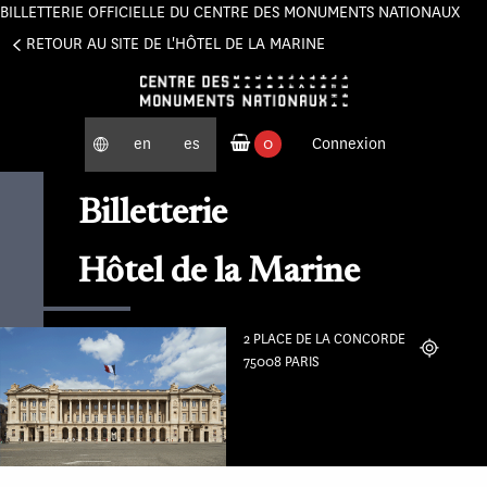
BILLETTERIE OFFICIELLE DU CENTRE DES MONUMENTS NATIONAUX
Panneau de gestion des cookies
RETOUR AU SITE DE L'HÔTEL DE LA MARINE
en
es
0
Connexion
produits commandés
Billetterie
Hôtel de la Marine
2 PLACE DE LA CONCORDE
Localiser
75008 PARIS