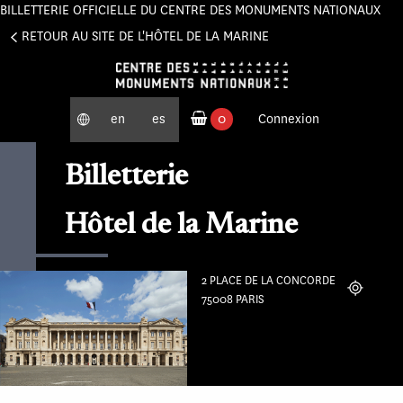
BILLETTERIE OFFICIELLE DU CENTRE DES MONUMENTS NATIONAUX
Panneau de gestion des cookies
RETOUR AU SITE DE L'HÔTEL DE LA MARINE
en
es
0
Connexion
produits commandés
Billetterie
Hôtel de la Marine
2 PLACE DE LA CONCORDE
Localiser
75008 PARIS