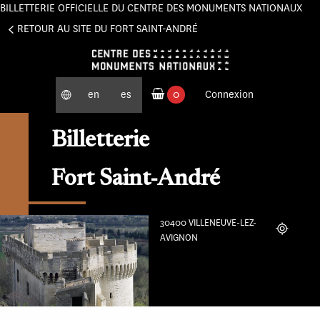
BILLETTERIE OFFICIELLE DU CENTRE DES MONUMENTS NATIONAUX
Panneau de gestion des cookies
RETOUR AU SITE DU FORT SAINT-ANDRÉ
en
es
0
Connexion
produits commandés
Billetterie
Fort Saint-André
30400 VILLENEUVE-LEZ-
Localiser
AVIGNON