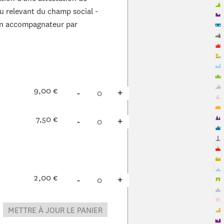
u relevant du champ social -
un accompagnateur par
9,00 €
DIMINUER
À
PRODUITS
AUGMENTER
À
PRODUITS
-
+
7,50 €
DIMINUER
À
PRODUITS
AUGMENTER
À
PRODUITS
-
+
2,00 €
DIMINUER
À
PRODUITS
AUGMENTER
À
PRODUITS
-
+
METTRE À JOUR LE PANIER