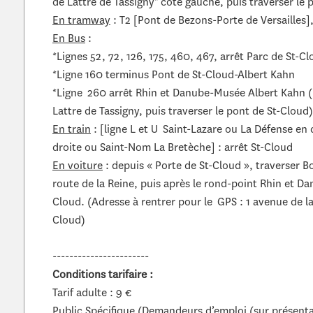
de Lattre de Tassigny" côté gauche, puis traverser le 
En tramway
: T2 [Pont de Bezons-Porte de Versailles]
En Bus
:
*Lignes 52, 72, 126, 175, 460, 467, arrêt Parc de St-C
*Ligne 160 terminus Pont de St-Cloud-Albert Kahn
*Ligne 260 arrêt Rhin et Danube-Musée Albert Kahn 
Lattre de Tassigny, puis traverser le pont de St-Cloud)
En train
: [ligne L et U Saint-Lazare ou La Défense en d
droite ou Saint-Nom La Bretèche] : arrêt St-Cloud
En voiture
: depuis « Porte de St-Cloud », traverser B
route de la Reine, puis après le rond-point Rhin et Da
Cloud. (Adresse à rentrer pour le GPS : 1 avenue de la
Cloud)
-----------------------
Conditions tarifaire :
Tarif adulte : 9 €
Public Spécifique (Demandeurs d’emploi (sur présenta