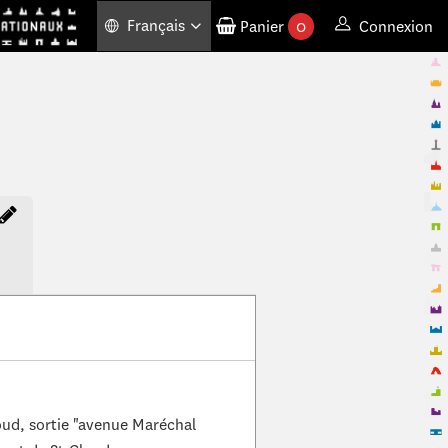
Français
Panier
0
Connexion
produits commandés
oud, sortie "avenue Maréchal