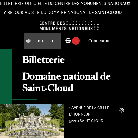
BILLETTERIE OFFICIELLE DU CENTRE DES MONUMENTS NATIONAUX
Panneau de gestion des cookies
RETOUR AU SITE DU DOMAINE NATIONAL DE SAINT-CLOUD
en
es
0
Connexion
produits commandés
Billetterie
Domaine national de
Saint-Cloud
1 AVENUE DE LA GRILLE
Localiser
D'HONNEUR
92210 SAINT-CLOUD