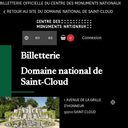
BILLETTERIE OFFICIELLE DU CENTRE DES MONUMENTS NATIONAUX
Panneau de gestion des cookies
RETOUR AU SITE DU DOMAINE NATIONAL DE SAINT-CLOUD
en
es
0
Connexion
produits commandés
Billetterie
Domaine national de
Saint-Cloud
1 AVENUE DE LA GRILLE
Localiser
D'HONNEUR
92210 SAINT-CLOUD