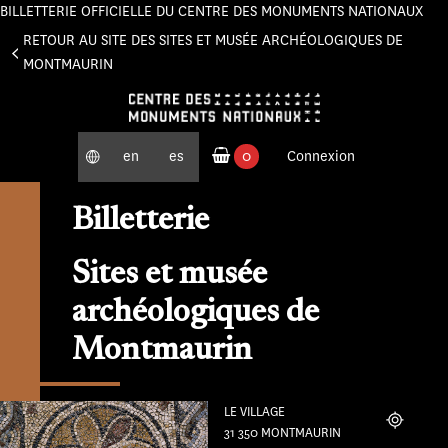
BILLETTERIE OFFICIELLE DU CENTRE DES MONUMENTS NATIONAUX
Panneau de gestion des cookies
RETOUR AU SITE DES SITES ET MUSÉE ARCHÉOLOGIQUES DE
MONTMAURIN
en
es
0
Connexion
produits commandés
Billetterie
Sites et musée
archéologiques de
Montmaurin
LE VILLAGE
Localiser
31 350 MONTMAURIN